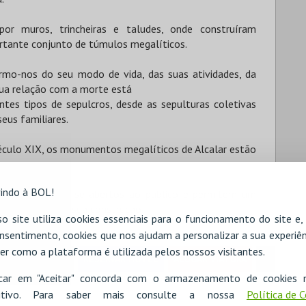
or muros, trincheiras e taludes, onde construíram
ortante conjunto de túmulos megalíticos.
mo-nos do seu modo de vida, das suas atividades, da
 sua relação com a morte está
tes tipos de sepulcros, desde as sepulturas coletivas
eus familiares.
século XIX, os monumentos megalíticos de Alcalar estão
indo à BOL!
ios encontram--se abertos ao público e permitem um
s utilizados na sua construção.
o site utiliza cookies essenciais para o funcionamento do site e
nsentimento, cookies que nos ajudam a personalizar a sua experiên
er como a plataforma é utilizada pelos nossos visitantes.
RESERVAR HOTEL
ALUGAR VIATURA
icar em "Aceitar" concorda com o armazenamento de cookies 
ositivo. Para saber mais consulte a nossa
Política de 