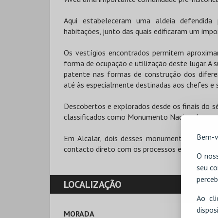
Aqui estabeleceram uma aldeia defendida p
habitações, junto das quais edificaram um imp
Os vestígios encontrados permitem aproximar
forma de ocupação e utilização deste lugar. A
patente nas formas de construção dos diferen
até às especialmente destinadas aos chefes e s
Descobertos e explorados desde os finais do 
classificados como Monumento Nacional.
Bem-v
Em Alcalar, dois desses monumentos funerár
contacto direto com os processos e os materiai
O noss
seu co
perceb
LOCALIZAÇÃO
Ao cl
disp
MORADA