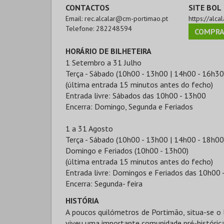
CONTACTOS
SITE BOL
Email:
rec.alcalar@cm-portimao.pt
https://alcal
Telefone:
282248594
COMPRA
HORÁRIO DE BILHETEIRA
1 Setembro a 31 Julho
Terça - Sábado (10h00 - 13h00 | 14h00 - 16h30
(última entrada 15 minutos antes do fecho)
Entrada livre: Sábados das 10h00 - 13h00
Encerra: Domingo, Segunda e Feriados
1 a 31 Agosto
Terça - Sábado (10h00 - 13h00 | 14h00 - 18h00
Domingo e Feriados (10h00 - 13h00)
(última entrada 15 minutos antes do fecho)
Entrada livre: Domingos e Feriados das 10h00 
Encerra: Segunda- feira
HISTÓRIA
A poucos quilómetros de Portimão, situa-se o l
viveu uma importante comunidade pré-histórica