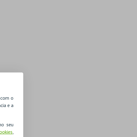
, com o
cia e a
no seu
Cookies
,