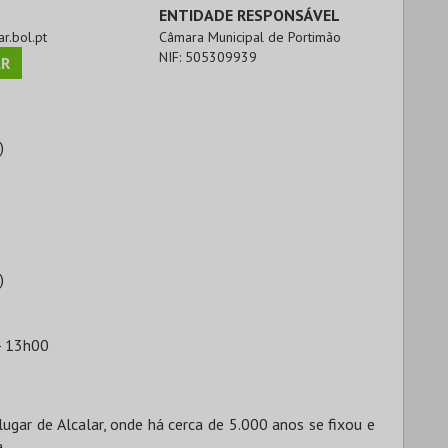
ENTIDADE RESPONSÁVEL
ar.bol.pt
Câmara Municipal de Portimão
NIF:
505309939
R
)
)
- 13h00
ugar de Alcalar, onde há cerca de 5.000 anos se fixou e
.