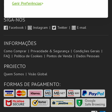
Gerir Preferências
Login & Registo de Clientes
Minha Conta
Produtores
Orientadores de Salas
SIGA-NOS
Facebook
Instagram
Twitter
E-mail
INFORMAÇÕES
Como Comprar
Privacidade & Segurança
Condições Gerais
FAQ
Política de Cookies
Pontos de Venda
Dados Pessoais
PROJECTO
Quem Somos
Visão Global
FORMAS DE PAGAMENTO: