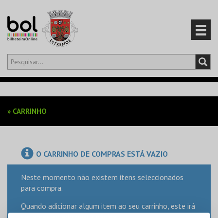
Olá,
iniciar sessão
PT
0
CARRINHO
»
CARRINHO
EVENTOS
CARTÕES
O CARRINHO DE COMPRAS ESTÁ VAZIO
PRODUTOS
Neste momento não existem itens seleccionados
para compra.
Quando adicionar algum item ao seu carrinho, este irá
ser apresentado nesta página.