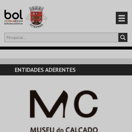
Olá,
iniciar sessão
PT
0
CARRINHO
ENTIDADES ADERENTES
EVENTOS
CARTÕES
PRODUTOS