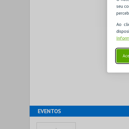
seu co
perceb
Ao cl
disp
Inform
Ace
EVENTOS