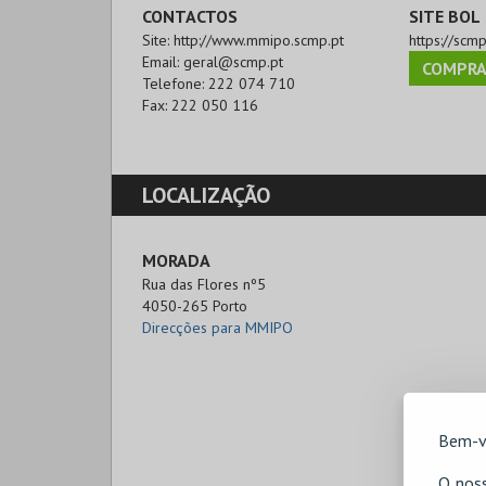
CONTACTOS
SITE BOL
Site:
http://www.mmipo.scmp.pt
https://scmp
Email:
geral@scmp.pt
COMPRA
Telefone:
222 074 710
Fax:
222 050 116
LOCALIZAÇÃO
MORADA
Rua das Flores nº5

4050-265 Porto
Direcções para MMIPO
Bem-v
O noss