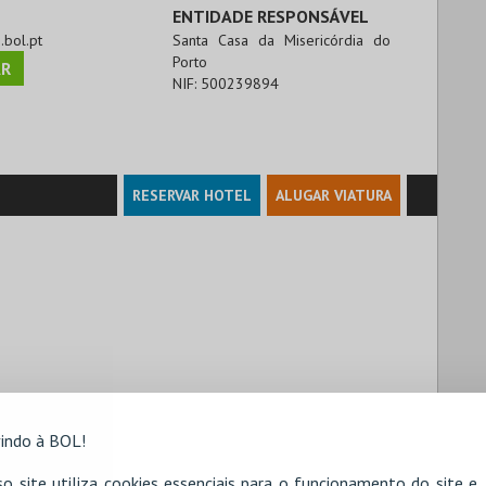
ENTIDADE RESPONSÁVEL
.bol.pt
Santa Casa da Misericórdia do
Porto
R
NIF:
500239894
RESERVAR HOTEL
ALUGAR VIATURA
indo à BOL!
o site utiliza cookies essenciais para o funcionamento do site e