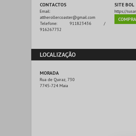
CONTACTOS
SITE BOL
Email:
https://susa
attherollercoaster@gmail.com
COMPRA
Telefone:
911823436 /
916267732
LOCALIZAÇÃO
MORADA
Rua de Quiraz, 730

7745-724 Maia