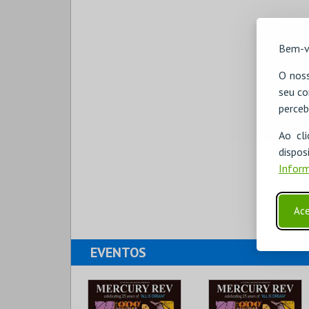
Bem-v
O noss
seu co
perceb
Ao cl
disp
Inform
Ace
EVENTOS