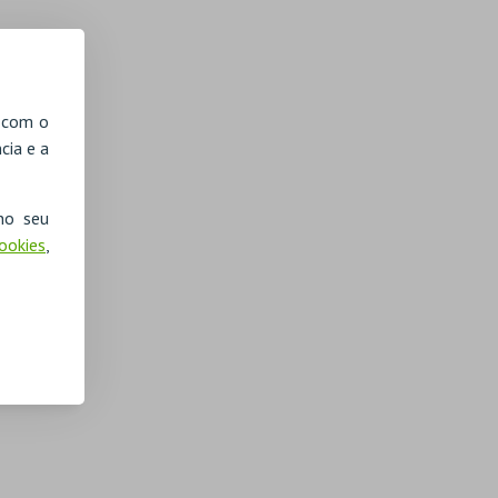
, com o
cia e a
no seu
Cookies
,