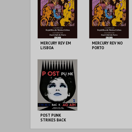
MERCURY REV EM
MERCURY REV NO
LISBOA
PORTO
REPUBLICA DA
HARD CLUB
MÚSICA
MAIS INFO
MAIS INFO
COMPRAR
COMPRAR
POST PUNK
STRIKES BACK
AGAIN - PASSE
GERAL 3 DIAS -