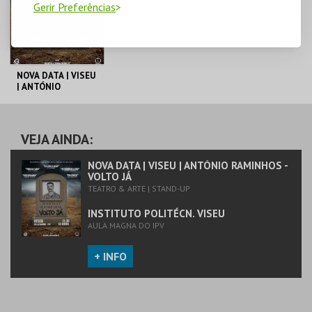
Gerir Preferências
NOVA DATA | VISEU
| ANTÓNIO
RAMINHOS - VOLTO
JÁ
INSTITUTO
POLITÉCN. VISEU
VEJA AINDA:
MAIS INFO
NOVA DATA | VISEU | ANTÓNIO RAMINHOS -
VOLTO JÁ
TEATRO & ARTE | STAND-UP
COMPRAR
INSTITUTO POLITÉCN. VISEU
AULA MAGNA DO IPV
+ INFO