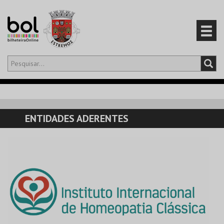
Olá,
iniciar sessão
PT
0
CARRINHO
ENTIDADES ADERENTES
EVENTOS
CARTÕES
PRODUTOS