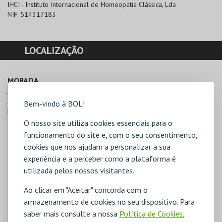
IHCI - Instituto Internacional de Homeopatia Clássica, Lda
NIF:
514317183
LOCALIZAÇÃO
MORADA
Av. Eng. Bonneville Franco, nº10, C/v Dto.

2770-055 Paço de Arcos
Bem-vindo à BOL!
Direcções para I.I.Homeopatia Clássica
O nosso site utiliza cookies essenciais para o
funcionamento do site e, com o seu consentimento,
cookies que nos ajudam a personalizar a sua
experiência e a perceber como a plataforma é
utilizada pelos nossos visitantes.
Ao clicar em "Aceitar" concorda com o
armazenamento de cookies no seu dispositivo. Para
saber mais consulte a nossa
Política de Cookies
,