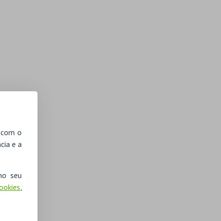
, com o
cia e a
no seu
Cookies
,