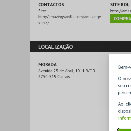
CONTACTOS
SITE BOL
Site:
https://ama
http://amazingvanilla.com/amazinge
COMPRA
vents/
LOCALIZAÇÃO
MORADA
Bem-v
Avenida 25 de Abril, 1011 R/C B

2750-515 Cascais
O noss
seu co
perceb
Ao cl
disp
Inform