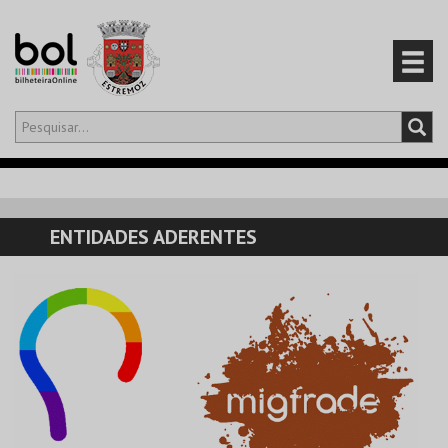
Olá,
iniciar sessão
PT
0
CARRINHO
ENTIDADES ADERENTES
EVENTOS
CARTÕES
PRODUTOS