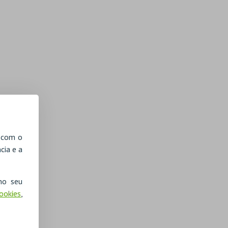
, com o
cia e a
no seu
Cookies
,