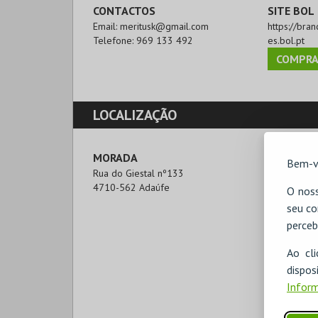
CONTACTOS
SITE BOL
Email:
meritusk@gmail.com
https://br
Telefone:
969 133 492
es.bol.pt
COMPRA
LOCALIZAÇÃO
MORADA
Bem-v
Rua do Giestal nº133

4710-562 Adaúfe
O noss
seu co
perceb
Ao cl
disp
Inform