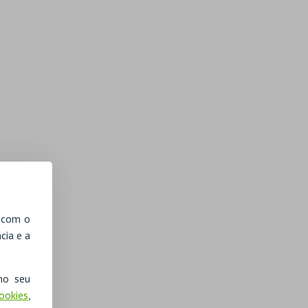
, com o
cia e a
no seu
Cookies
,