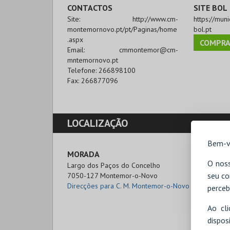
CONTACTOS
SITE BOL
Site:
http://www.cm-
https://mun
montemornovo.pt/pt/Paginas/home
bol.pt
.aspx
COMPRA
Email:
cmmontemor@cm-
mntemornovo.pt
Telefone:
266898100
Fax:
266877096
LOCALIZAÇÃO
Bem-v
MORADA
O noss
Largo dos Paços do Concelho

seu co
7050-127 Montemor-o-Novo
Direcções para C. M. Montemor-o-Novo
perceb
Ao cl
disp