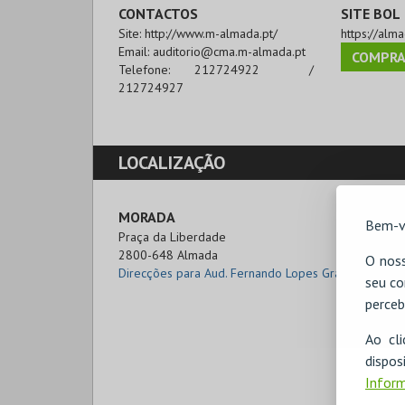
CONTACTOS
SITE BOL
Site:
http://www.m-almada.pt/
https://alma
Email:
auditorio@cma.m-almada.pt
COMPRA
Telefone:
212724922 /
212724927
LOCALIZAÇÃO
MORADA
Bem-v
Praça da Liberdade

2800-648 Almada
O noss
Direcções para Aud. Fernando Lopes Graça
seu co
perceb
Ao cl
disp
Inform