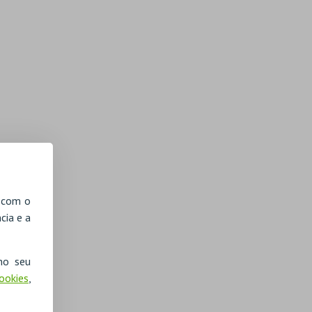
, com o
cia e a
no seu
Cookies
,