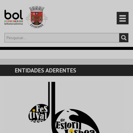
Olá,
iniciar sessão
PT
0
CARRINHO
ENTIDADES ADERENTES
EVENTOS
CARTÕES
PRODUTOS