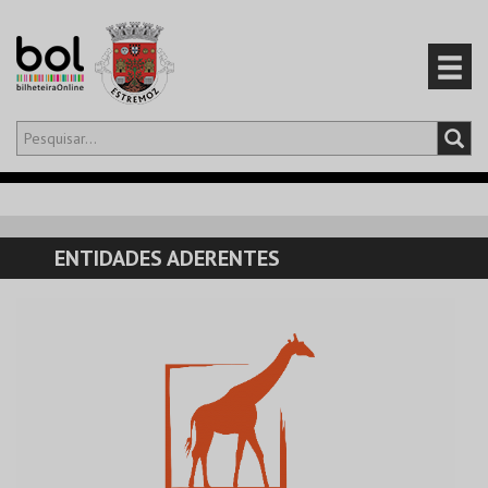
Olá,
iniciar sessão
PT
0
CARRINHO
ENTIDADES ADERENTES
EVENTOS
CARTÕES
PRODUTOS