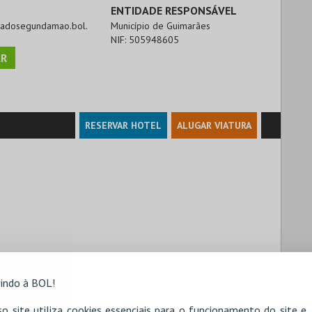
ENTIDADE RESPONSÁVEL
rcadosegundamao.bol.
Município de Guimarães
NIF:
505948605
R
RESERVAR HOTEL
ALUGAR VIATURA
indo à BOL!
o site utiliza cookies essenciais para o funcionamento do site e