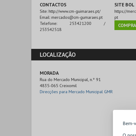
CONTACTOS
SITE BOL
Site:
http://www.cm-guimaraes.pt/
https://me
Email:
mercados@cm-gumaraes.pt
pt
Telefone:
253421200 /
COMPRA
253542518
LOCALIZAÇÃO
MORADA
Rua do Mercado Municipal, n.º 91

4835-065 Creixomil
Direcções para Mercado Municipal GMR
Bem-v
O noss