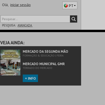
Olá,
iniciar sessão
PT
PESQUISA:
AVANÇADA
DISTRITO
VEJA AINDA:
SALA
MERCADO DA SEGUNDA MÃO
FORMAÇÃO & EDUCAÇÃO | FEIRA
MERCADO MUNICIPAL GMR
TERRADO DO MERCADO
+ INFO