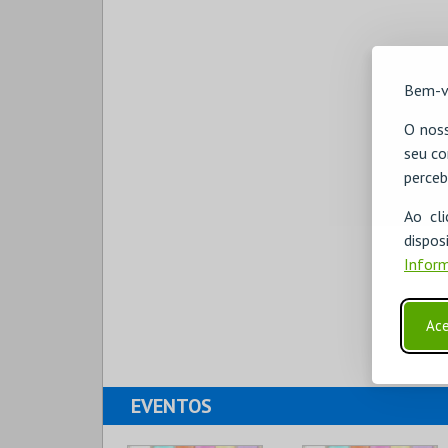
Bem-v
O noss
seu co
perceb
Ao cl
disp
Inform
Ace
EVENTOS