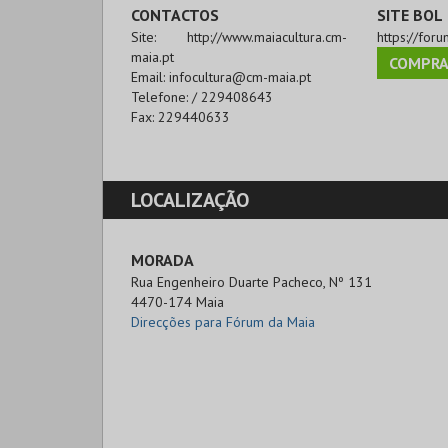
CONTACTOS
SITE BOL
Site:
http://www.maiacultura.cm-
https://for
maia.pt
COMPRA
Email:
infocultura@cm-maia.pt
Telefone:
/ 229408643
Fax:
229440633
LOCALIZAÇÃO
MORADA
Rua Engenheiro Duarte Pacheco, Nº 131

4470-174 Maia
Direcções para Fórum da Maia