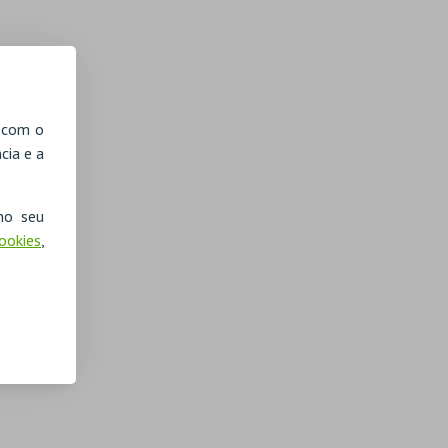
, com o
cia e a
no seu
Cookies
,