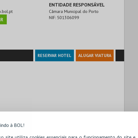
ENTIDADE RESPONSÁVEL
o.bol.pt
Câmara Municipal do Porto
NIF:
501306099
R
RESERVAR HOTEL
ALUGAR VIATURA
indo à BOL!
o site utiliza cookies essenciais para o funcionamento do site e