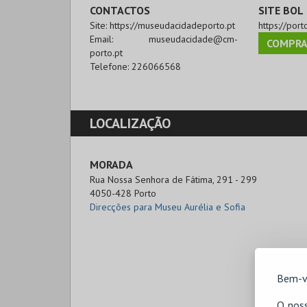
CONTACTOS
SITE BOL
Site:
https://museudacidadeporto.pt
https://port
Email:
museudacidade@cm-
COMPRA
porto.pt
Telefone:
226066568
LOCALIZAÇÃO
MORADA
Rua Nossa Senhora de Fátima, 291 - 299

4050-428 Porto
Direcções para Museu Aurélia e Sofia
Bem-v
O noss