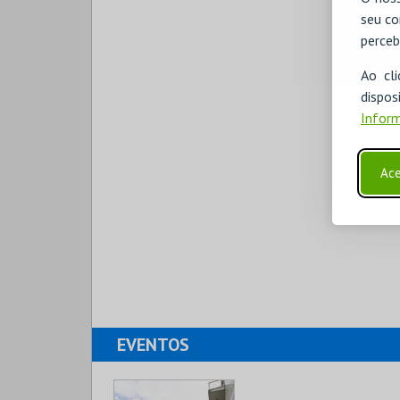
seu co
perceb
Ao cl
disp
Inform
Ace
EVENTOS