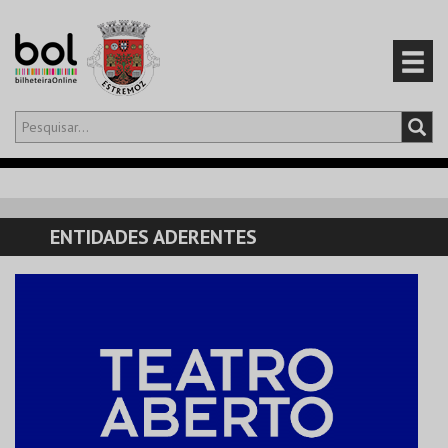
Olá,
iniciar sessão
PT
0
CARRINHO
ENTIDADES ADERENTES
EVENTOS
CARTÕES
PRODUTOS