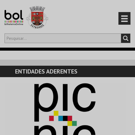
Olá,
iniciar sessão
PT
0
CARRINHO
ENTIDADES ADERENTES
EVENTOS
CARTÕES
PRODUTOS