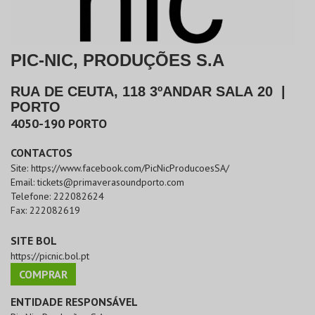
PIC-NIC, PRODUÇÕES S.A
RUA DE CEUTA, 118 3ºANDAR SALA 20
|
PORTO
4050-190
PORTO
CONTACTOS
Site:
https://www.facebook.com/PicNicProducoesSA/
Email:
tickets@primaverasoundporto.com
Telefone:
222082624
Fax:
222082619
SITE BOL
https://picnic.bol.pt
COMPRAR
ENTIDADE RESPONSÁVEL