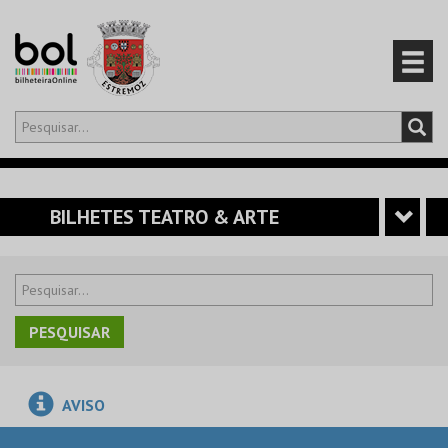
Olá,
iniciar sessão
PT
0
CARRINHO
BILHETES TEATRO & ARTE
EVENTOS
CARTÕES
PRODUTOS
AVISO