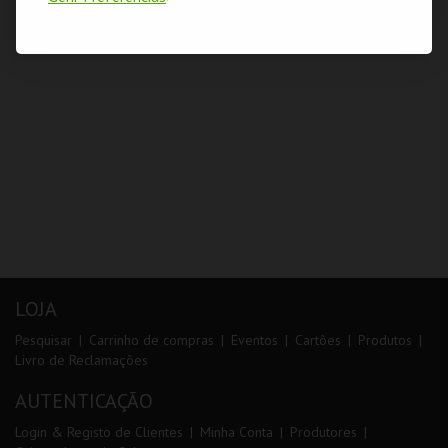
LOJA
Pesquisar
Carrinho de compras
Eventos
Cartões
Produtos
Livro de Reclamações
AUTENTICAÇÃO
Login & Registo de Clientes
Minha Conta
Produtores