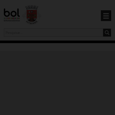
Olá,
iniciar sessão
PT
0
CARRINHO
EVENTOS
CARTÕES
PRODUTOS