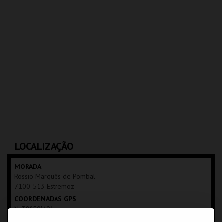
LOCALIZAÇÃO
MORADA
Rossio Marquês de Pombal
7100-513 Estremoz
COORDENADAS GPS
N: 38º50'40"
W: 07º35'24"