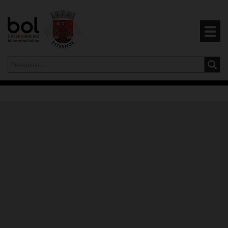
Olá,
iniciar sessão
PT
0
CARRINHO
EVENTOS
CARTÕES
PRODUTOS