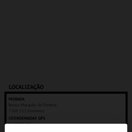
LOCALIZAÇÃO
MORADA
Rossio Marquês de Pombal
7100-513 Estremoz
COORDENADAS GPS
N: 38º50'40"
W: 07º35'24"