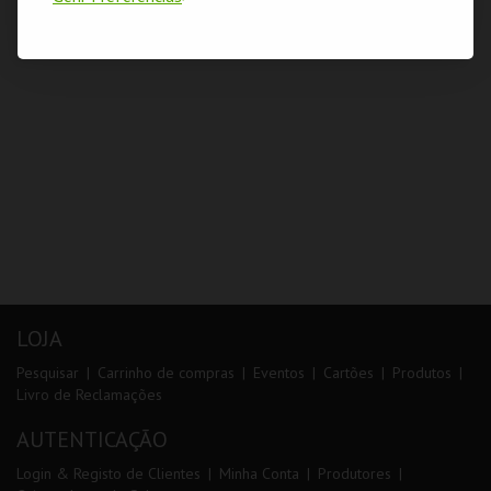
LOJA
Pesquisar
Carrinho de compras
Eventos
Cartões
Produtos
Livro de Reclamações
AUTENTICAÇÃO
Login & Registo de Clientes
Minha Conta
Produtores