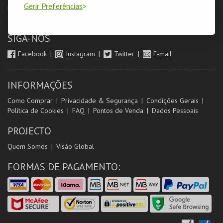
Gerir Preferências
Login & Registo de Clientes
Minha Conta
Produtores
Orientadores de Salas
SIGA-NOS
Facebook
Instagram
Twitter
E-mail
INFORMAÇÕES
Como Comprar
Privacidade & Segurança
Condições Gerais
Política de Cookies
FAQ
Pontos de Venda
Dados Pessoais
PROJECTO
Quem Somos
Visão Global
FORMAS DE PAGAMENTO: