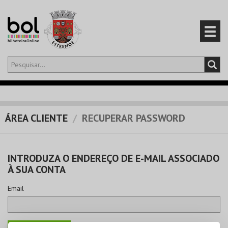
Olá,
iniciar sessão
PT
0
CARRINHO
ÁREA CLIENTE
RECUPERAR PASSWORD
EVENTOS
INTRODUZA O ENDEREÇO DE E-MAIL ASSOCIADO
CARTÕES
À SUA CONTA
PRODUTOS
Email